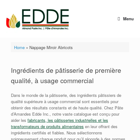
Skip
to
content
Menu
Home
»
Nappage Miroir Abricots
Ingrédients de pâtisserie de première
qualité, à usage commercial
Dans le monde de la pâtisserie, des ingrédients pâtissiers de
qualité supérieure à usage commercial sont essentiels pour
obtenir des résultats constants et de haute qualité. Chez Pâte
d’Amandes Edde Inc., notre vaste catalogue est conçu pour
aider les
fabricants, les pâtisseries industrielles et les
transformateurs de produits alimentaires
en leur offrant des
ingrédients certifiés et fiables. Nous sélectionnons
soigneusement chaque produit pour qu’il réponde à des normes