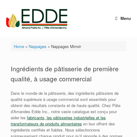
Skip
to
content
Menu
Home
»
Nappages
»
Nappages Mirroir
Ingrédients de pâtisserie de première
qualité, à usage commercial
Dans le monde de la pâtisserie, des ingrédients pâtissiers de
qualité supérieure à usage commercial sont essentiels pour
obtenir des résultats constants et de haute qualité. Chez Pâte
d’Amandes Edde Inc., notre vaste catalogue est conçu pour
aider les
fabricants, les pâtisseries industrielles et les
transformateurs de produits alimentaires
en leur offrant des
ingrédients certifiés et fiables. Nous sélectionnons
soigneusement chaque produit pour qu’il réponde à des normes