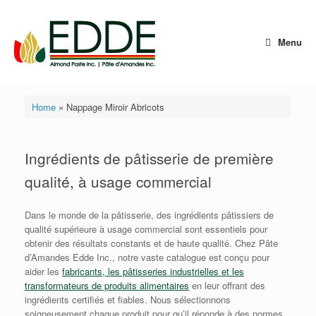
Skip
to
content
Menu
Home
»
Nappage Miroir Abricots
Ingrédients de pâtisserie de première
qualité, à usage commercial
Dans le monde de la pâtisserie, des ingrédients pâtissiers de
qualité supérieure à usage commercial sont essentiels pour
obtenir des résultats constants et de haute qualité. Chez Pâte
d’Amandes Edde Inc., notre vaste catalogue est conçu pour
aider les
fabricants, les pâtisseries industrielles et les
transformateurs de produits alimentaires
en leur offrant des
ingrédients certifiés et fiables. Nous sélectionnons
soigneusement chaque produit pour qu’il réponde à des normes