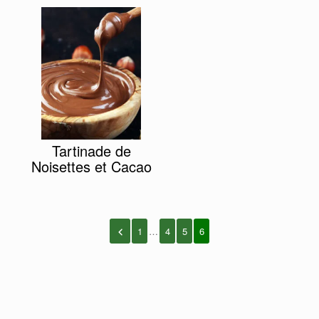
Tartinade de
Noisettes et Cacao
1
…
4
5
6