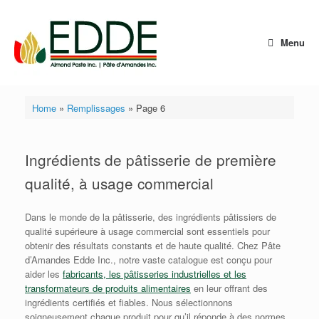
Skip
to
content
Menu
Home
»
Remplissages
»
Page 6
Ingrédients de pâtisserie de première
qualité, à usage commercial
Dans le monde de la pâtisserie, des ingrédients pâtissiers de
qualité supérieure à usage commercial sont essentiels pour
obtenir des résultats constants et de haute qualité. Chez Pâte
d’Amandes Edde Inc., notre vaste catalogue est conçu pour
aider les
fabricants, les pâtisseries industrielles et les
transformateurs de produits alimentaires
en leur offrant des
ingrédients certifiés et fiables. Nous sélectionnons
soigneusement chaque produit pour qu’il réponde à des normes