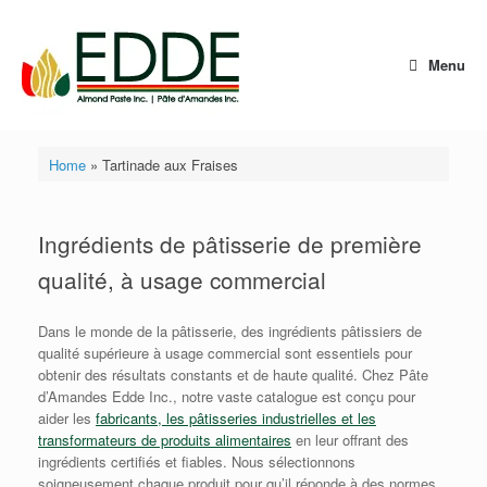
Skip
to
content
Menu
Home
»
Tartinade aux Fraises
Ingrédients de pâtisserie de première
qualité, à usage commercial
Dans le monde de la pâtisserie, des ingrédients pâtissiers de
qualité supérieure à usage commercial sont essentiels pour
obtenir des résultats constants et de haute qualité. Chez Pâte
d’Amandes Edde Inc., notre vaste catalogue est conçu pour
aider les
fabricants, les pâtisseries industrielles et les
transformateurs de produits alimentaires
en leur offrant des
ingrédients certifiés et fiables. Nous sélectionnons
soigneusement chaque produit pour qu’il réponde à des normes