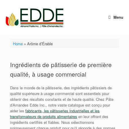
Skip
to
content
Menu
Home
»
Arôme d’Érable
Ingrédients de pâtisserie de première
qualité, à usage commercial
Dans le monde de la pâtisserie, des ingrédients pâtissiers de
qualité supérieure à usage commercial sont essentiels pour
obtenir des résultats constants et de haute qualité. Chez Pâte
d’Amandes Edde Inc., notre vaste catalogue est conçu pour
aider les
fabricants, les pâtisseries industrielles et les
transformateurs de produits alimentaires
en leur offrant des
ingrédients certifiés et fiables. Nous sélectionnons
soigneusement chaque produit pour qu’il réponde à des normes